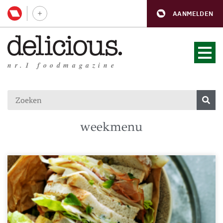
AANMELDEN
nr.1 foodmagazine
weekmenu