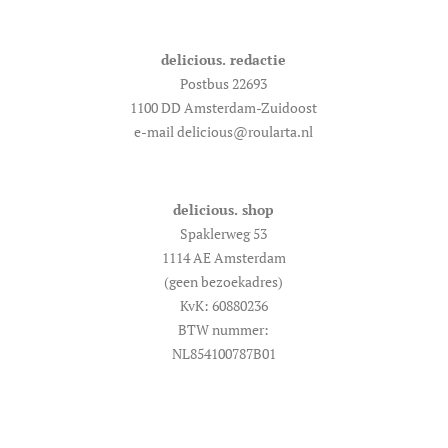
delicious. redactie
Postbus 22693
1100 DD Amsterdam-Zuidoost
e-mail delicious@roularta.nl
delicious. shop
Spaklerweg 53
1114 AE Amsterdam
(geen bezoekadres)
KvK: 60880236
BTW nummer:
NL854100787B01