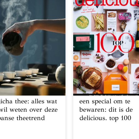
jicha thee: alles wat
een special om te
 wil weten over deze
bewaren: dit is de
panse theetrend
delicious. top 100