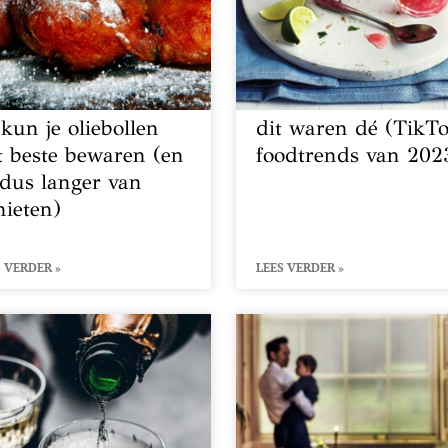
 kun je oliebollen
dit waren dé (TikT
t beste bewaren (en
foodtrends van 202
 dus langer van
nieten)
 VERDER »
LEES VERDER »