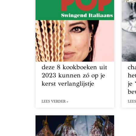
deze 8 kookboeken uit
ch
2023 kunnen zó op je
he
kerst verlanglijstje
je
be
LEES VERDER »
LEES