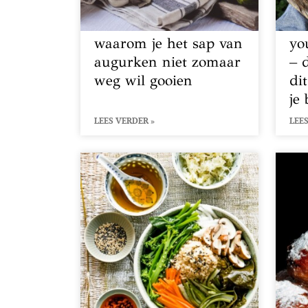
waarom je het sap van
yo
augurken niet zomaar
– 
weg wil gooien
di
je
LEES VERDER »
LEES