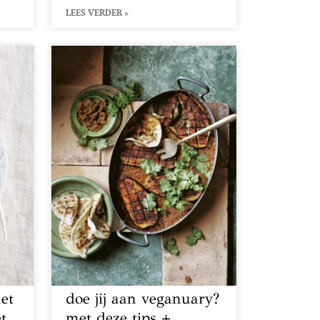
LEES VERDER »
et
doe jij aan veganuary?
et
met deze tips +