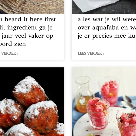
u heard it here first
alles wat je wil wet
dit ingrediënt ga je
over aquafaba en w
t jaar veel vaker op
je er precies mee k
 bord zien
 VERDER »
LEES VERDER »