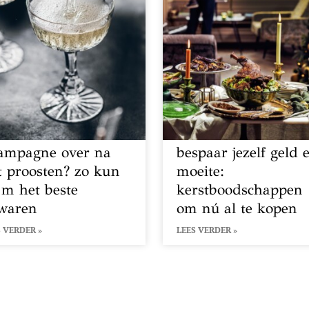
ampagne over na
bespaar jezelf geld 
t proosten? zo kun
moeite:
 ‘m het beste
kerstboodschappen
waren
om nú al te kopen
 VERDER »
LEES VERDER »