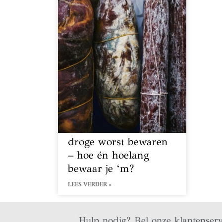
droge worst bewaren
– hoe én hoelang
bewaar je ‘m?
LEES VERDER »
Hulp nodig? Bel onze klantenser