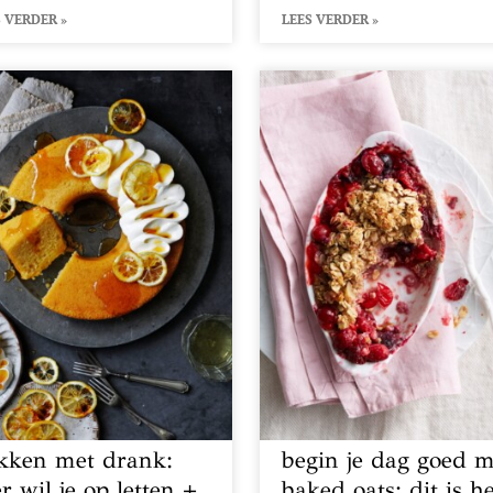
 VERDER »
LEES VERDER »
kken met drank:
begin je dag goed m
r wil je op letten +
baked oats: dit is h