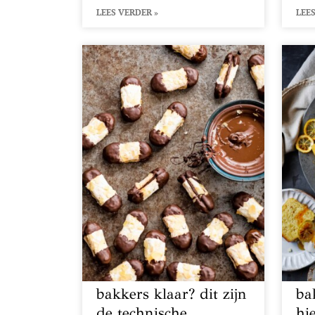
LEES VERDER »
LEES
bakkers klaar? dit zijn
ba
de technische
hie