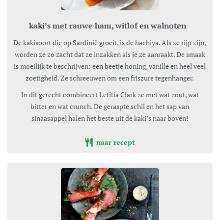
kaki’s met rauwe ham, witlof en walnoten
De kakisoort die op Sardinië groeit, is de hachiya. Als ze rijp zijn,
worden ze zo zacht dat ze inzakken als je ze aanraakt. De smaak
is moeilijk te beschrijven: een beetje honing, vanille en heel veel
zoetigheid. Ze schreeuwen om een friszure tegenhanger.
In dit gerecht combineert Letitia Clark ze met wat zout, wat
bitter en wat crunch. De geraspte schil en het sap van
sinaasappel halen het beste uit de kaki’s naar boven!
naar recept