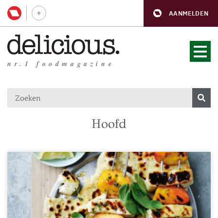
AANMELDEN
nr.1 foodmagazine
Hoofd