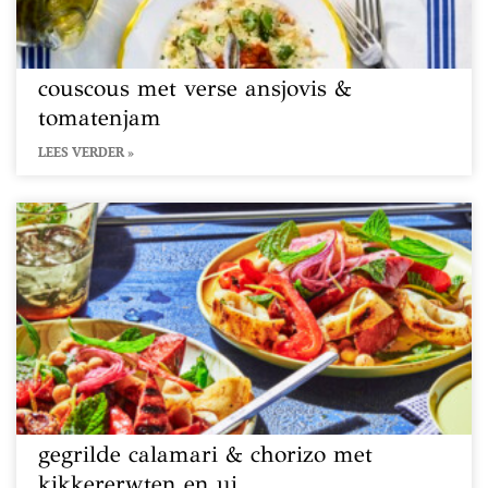
couscous met verse ansjovis &
tomatenjam
LEES VERDER »
gegrilde calamari & chorizo met
kikkererwten en ui