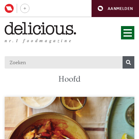
AANMELDEN
nr.1 foodmagazine
Hoofd