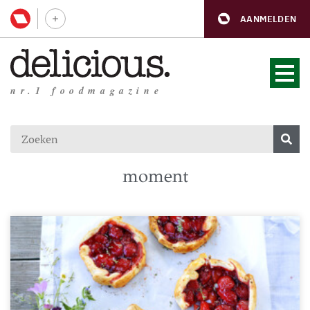
AANMELDEN
nr.1 foodmagazine
moment