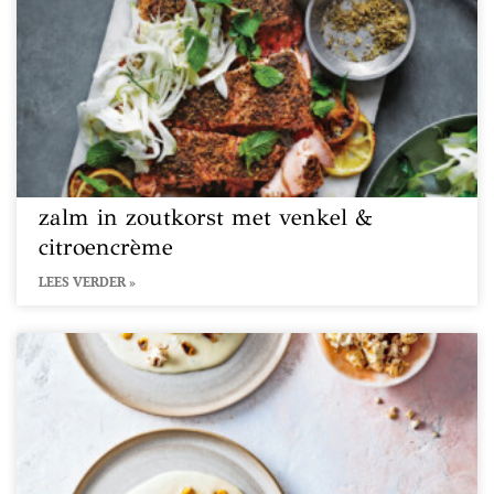
zalm in zoutkorst met venkel &
citroencrème
LEES VERDER »