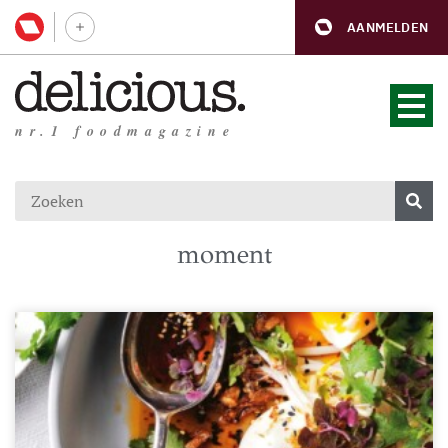
AANMELDEN
nr.1 foodmagazine
moment