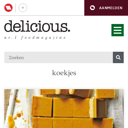
AANMELDEN
nr.1 foodmagazine
koekjes