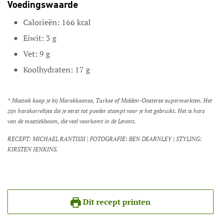
Voedingswaarde
Calorieën:
166
kcal
Eiwit:
3
g
Vet:
9
g
Koolhydraten:
17
g
* Mastiek koop je bij Marokkaanse, Turkse of Midden-Oosterse supermarkten. Het
zijn harskorreltjes die je eerst tot poeder stampt voor je het gebruikt. Het is hars
van de mastiekboom, die veel voorkomt in de Levant.
RECEPT: MICHAEL RANTISSI | FOTOGRAFIE: BEN DEARNLEY | STYLING:
KIRSTEN JENKINS.
Dit recept printen