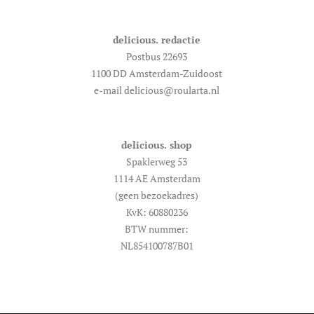
delicious. redactie
Postbus 22693
1100 DD Amsterdam-Zuidoost
e-mail delicious@roularta.nl
delicious. shop
Spaklerweg 53
1114 AE Amsterdam
(geen bezoekadres)
KvK: 60880236
BTW nummer:
NL854100787B01