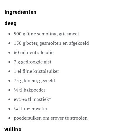
Ingrediënten
deeg
500
g
fijne semolina,
griesmeel
150
g
boter,
gesmolten en afgekoeld
60
ml
neutrale olie
7
g
gedroogde gist
1
el
fijne kristalsuiker
75
g
bloem,
gezeefd
¼
tl
bakpoeder
evt. ½ tl mastiek*
¼
tl
rozenwater
poedersuiker,
om erover te strooien
vulling