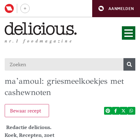
AANMELDEN
nr.1 foodmagazine
ma’amoul: griesmeelkoekjes met
cashewnoten
Bewaar recept
Redactie delicious.
Koek
,
Recepten
,
zoet