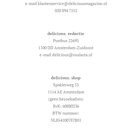
e-mail klantenservice@deliciousmagazine.nl
020 894 7552
delicious. redactie
Postbus 22693
1100 DD Amsterdam-Zuidoost
e-mail delicious@roularta.nl
delicious. shop
Spaklerweg 53
1114 AE Amsterdam
(geen bezoekadres)
KvK: 60880236
BTW nummer:
NL854100787B01