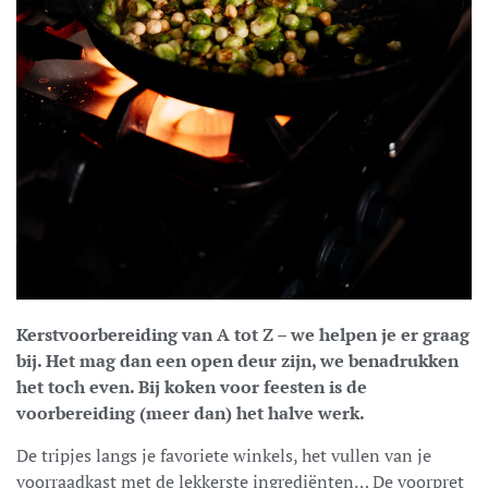
Kerstvoorbereiding van A tot Z – we helpen je er graag
bij. Het mag dan een open deur zijn, we benadrukken
het toch even. Bij koken voor feesten is de
voorbereiding (meer dan) het halve werk.
De tripjes langs je favoriete winkels, het vullen van je
voorraadkast met de lekkerste ingrediënten… De voorpret