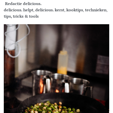
Redactie delicious.
delicious. helpt
,
delicious. kerst
,
kooktips
,
technieken
,
tips, tricks & tools