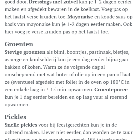
goed door.
Dressings met zuivel
kun je 1-2 dagen eerder
maken en afgedekt bewaren in de koelkast. Voeg pas op
het laatst verse kruiden toe.
Mayonaise
en koude saus op
basis van mayonaise kun je 1-2 dagen eerder maken. Ook
hier voeg je verse kruiden pas op het laatst toe.
Groenten
Stevige groenten
als bimi, boontjes, pastinaak, bietjes,
asperge en knolselderij kun je een dag eerder bijna gaar
bakken of koken. Warm ze de volgende dag al
omscheppend met wat boter of olie op in een pan of laat
ze (eventueel afgedekt met folie) in de oven op 180°C in
een enkele laag in ± 15 min. opwarmen.
Groentepuree
kun je 1 dag eerder bereiden en op laag vuur al roerend
opwarmen.
Pickles
Snelle pickles
voor bij feestgerechten kun je in de
ochtend maken. Liever niet eerder, dan worden ze te zuur
of verliezen ze hun crunch en smaak. Wil je toch eerder