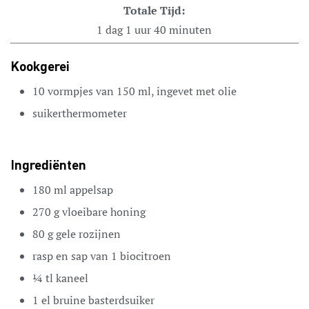
Totale Tijd:
1
dag
1
uur
40
minuten
Kookgerei
10 vormpjes van 150 ml, ingevet met olie
suikerthermometer
Ingrediënten
180
ml
appelsap
270
g
vloeibare honing
80
g
gele rozijnen
rasp en sap van 1
biocitroen
¼
tl
kaneel
1
el
bruine basterdsuiker