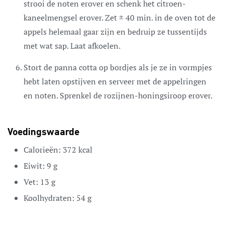
strooi de noten erover en schenk het citroen-
kaneelmengsel erover. Zet ± 40 min. in de oven tot de
appels helemaal gaar zijn en bedruip ze tussentijds
met wat sap. Laat afkoelen.
Stort de panna cotta op bordjes als je ze in vormpjes
hebt laten opstijven en serveer met de appelringen
en noten. Sprenkel de rozijnen-honingsiroop erover.
Voedingswaarde
Calorieën:
372
kcal
Eiwit:
9
g
Vet:
13
g
Koolhydraten:
54
g