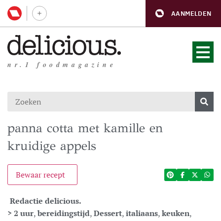
AANMELDEN
nr.1 foodmagazine
panna cotta met kamille en
kruidige appels
Bewaar recept
Redactie delicious.
> 2 uur
,
bereidingstijd
,
Dessert
,
italiaans
,
keuken
,