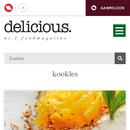
AANMELDEN
nr.1 foodmagazine
kookles