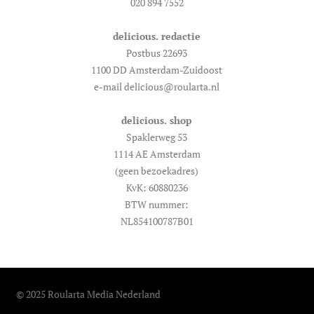
020 894 7552
delicious. redactie
Postbus 22693
1100 DD Amsterdam-Zuidoost
e-mail delicious@roularta.nl
delicious. shop
Spaklerweg 53
1114 AE Amsterdam
(geen bezoekadres)
KvK: 60880236
BTW nummer:
NL854100787B01
© 2025 Roularta Media Nederland