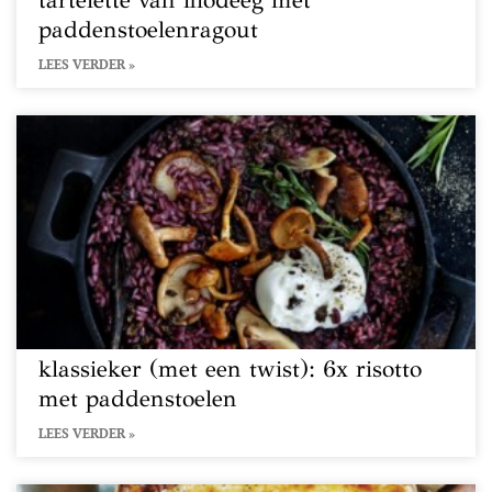
tartelette van filodeeg met
paddenstoelenragout
LEES VERDER »
klassieker (met een twist): 6x risotto
met paddenstoelen
LEES VERDER »