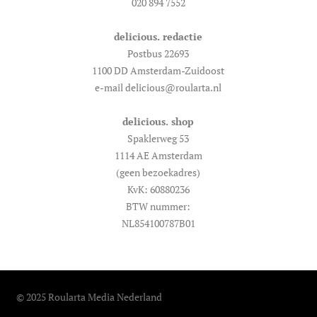
020 894 7552
delicious. redactie
Postbus 22693
1100 DD Amsterdam-Zuidoost
e-mail delicious@roularta.nl
delicious. shop
Spaklerweg 53
1114 AE Amsterdam
(geen bezoekadres)
KvK: 60880236
BTW nummer:
NL854100787B01
© 2025 Roularta Media Nederland