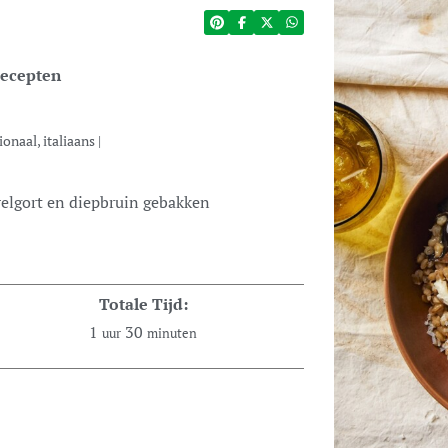
ecepten
ionaal, italiaans
|
Totale Tijd:
1
30
uur
minuten