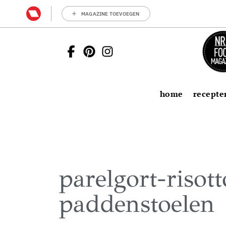
MAGAZINE TOEVOEGEN
home
recepte
parelgort-risot
paddenstoelen