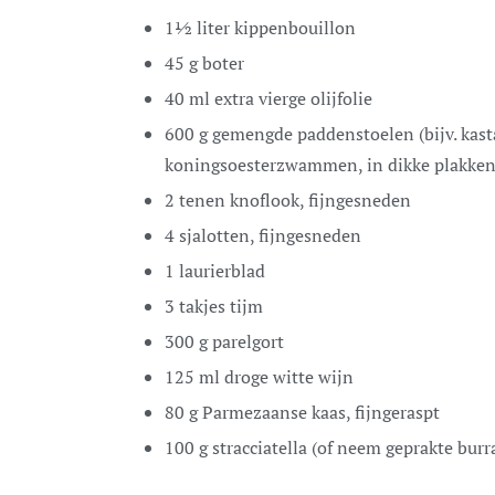
1½
liter
kippenbouillon
45
g
boter
40
ml
extra vierge olijfolie
600
g
gemengde paddenstoelen
(bijv. ka
koningsoesterzwammen, in dikke plakken
2
tenen
knoflook,
fijngesneden
4
sjalotten,
fijngesneden
1
laurierblad
3
takjes tijm
300
g
parelgort
125
ml
droge witte wijn
80
g
Parmezaanse kaas,
fijngeraspt
100
g
stracciatella (of neem geprakte burr