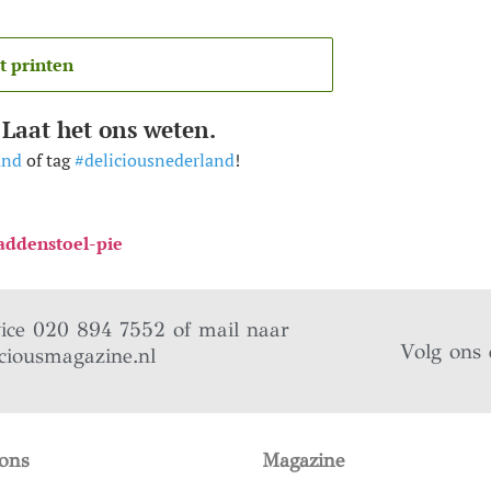
t printen
 Laat het ons weten.
and
of tag
#deliciousnederland
!
addenstoel-pie
vice 020 894 7552 of mail naar
Volg ons 
ciousmagazine.nl
ons
Magazine