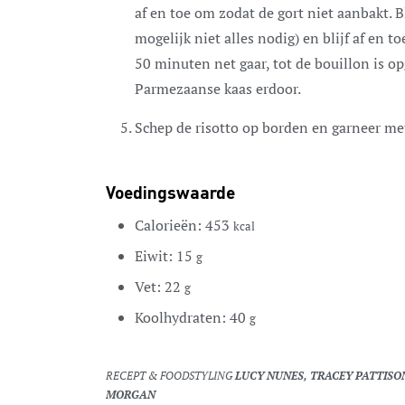
af en toe om zodat de gort niet aanbakt. Bl
mogelijk niet alles nodig) en blijf af en 
50 minuten net gaar, tot de bouillon is
Parmezaanse kaas erdoor.
Schep de risotto op borden en garneer met 
Voedingswaarde
Calorieën:
453
kcal
Eiwit:
15
g
Vet:
22
g
Koolhydraten:
40
g
RECEPT & FOODSTYLING
LUCY NUNES, TRACEY PATTIS
MORGAN