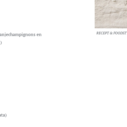
RECEPT & FOODST
stanjechampignons en
)
ata)