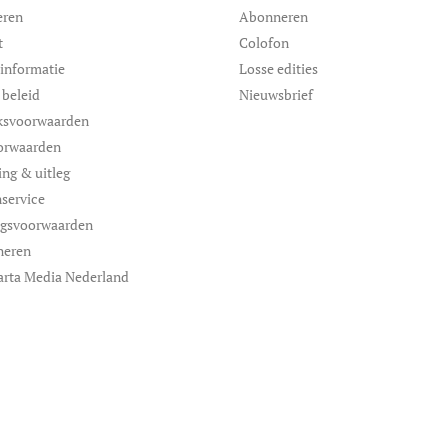
eren
Abonneren
t
Colofon
informatie
Losse edities
 beleid
Nieuwsbrief
ksvoorwaarden
orwaarden
ing & uitleg
service
ngsvoorwaarden
neren
arta Media Nederland