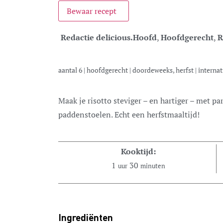
Bewaar recept
Redactie delicious.
Hoofd
,
Hoofdgerecht
,
R
aantal
6
|
hoofdgerecht
|
doordeweeks, herfst
|
internat
Maak je risotto steviger – en hartiger – met parelgort en diepbruin gebakken
paddenstoelen. Echt een herfstmaaltijd!
Kooktijd:
1
30
uur
minuten
Ingrediënten