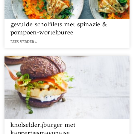
gevulde scholfilets met spinazie &
pompoen-wortelpuree
LEES VERDER »
knolselderijburger met
kappertjesmayonaise