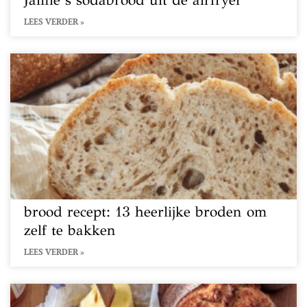
Jamie’s sodabrood uit de airfryer
LEES VERDER »
brood recept: 13 heerlijke broden om
zelf te bakken
LEES VERDER »