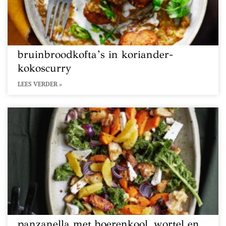
bruinbroodkofta’s in koriander-
kokoscurry
LEES VERDER »
panzanella met boerenkool, wortel en