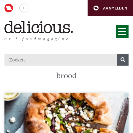
AANMELDEN
nr.1 foodmagazine
brood