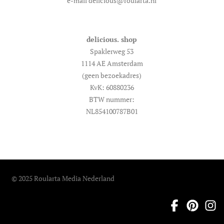
e-mail delicious@roularta.nl
delicious. shop
Spaklerweg 53
1114 AE Amsterdam
(geen bezoekadres)
KvK: 60880236
BTW nummer:
NL854100787B01
© 2025 Roularta Media Nederland