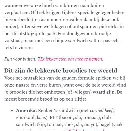
wanneer we onze lunch van binnen naar buiten
verplaatsen. Of trek krijgen tijdens speciale gelegenheden
bijvoorbeeld (terrasmomenten vallen daar bij deze ook
onder), intensieve werkdagen of ontspannen picknicks in
het dichtstbijzijnde park. Een doodgewoon broodje
volstaat, maar met een chique sandwich valt er pas echt
iets te vieren.
Fijn voor buiten:
73x lekker eten om mee te nemen
.
Dit zijn de lekkerste broodjes ter wereld
Voor het ontrafelen van de gouden formule spieken we bij
onze naaste én verre buren, want over de hele wereld vind
je broodjes die het omfietsen (of -vliegen) waard zijn. De
meest beroemde broodjes op een rijtje:
Amerika
: Reuben’s sandwich (met
corned beef
,
zuurkool, kaas), BLT (bacon, sla, tomaat), club
sandwich (kip, tomaat, spek, sla, mayo), bagel (vaak