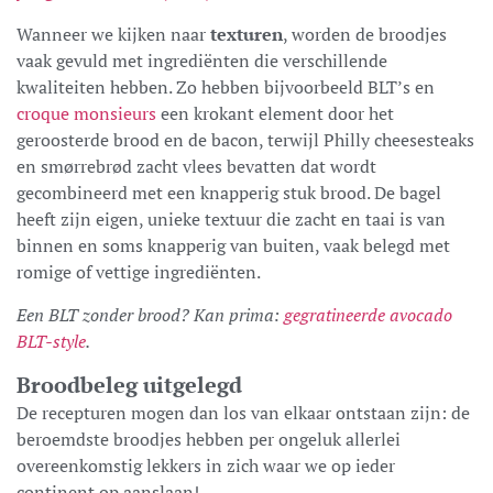
Wanneer we kijken naar
texturen
, worden de broodjes
vaak gevuld met ingrediënten die verschillende
kwaliteiten hebben. Zo hebben bijvoorbeeld BLT’s en
croque monsieurs
een krokant element door het
geroosterde brood en de bacon, terwijl Philly cheesesteaks
en smørrebrød zacht vlees bevatten dat wordt
gecombineerd met een knapperig stuk brood. De bagel
heeft zijn eigen, unieke textuur die zacht en taai is van
binnen en soms knapperig van buiten, vaak belegd met
romige of vettige ingrediënten.
Een BLT zonder brood? Kan prima:
gegratineerde avocado
BLT-style
.
Broodbeleg uitgelegd
De recepturen mogen dan los van elkaar ontstaan zijn: de
beroemdste broodjes hebben per ongeluk allerlei
overeenkomstig lekkers in zich waar we op ieder
continent op aanslaan!