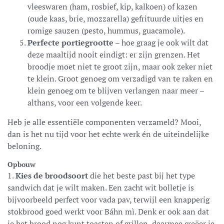
vleeswaren (ham, rosbief, kip, kalkoen) of kazen
(oude kaas, brie, mozzarella) gefrituurde uitjes en
romige sauzen (pesto, hummus, guacamole).
Perfecte portiegrootte
– hoe graag je ook wilt dat
deze maaltijd nooit eindigt: er zijn grenzen. Het
broodje moet niet te groot zijn, maar ook zeker niet
te klein. Groot genoeg om verzadigd van te raken en
klein genoeg om te blijven verlangen naar meer –
althans, voor een volgende keer.
Heb je alle essentiële componenten verzameld? Mooi,
dan is het nu tijd voor het echte werk én de uiteindelijke
beloning.
Opbouw
1.
Kies de broodsoort
die het beste past bij het type
sandwich dat je wilt maken. Een zacht wit bolletje is
bijvoorbeeld perfect voor vada pav, terwijl een knapperig
stokbrood goed werkt voor Báhn mì. Denk er ook aan dat
je het brood nog kunt toasten of grillen, daarmee creëer je