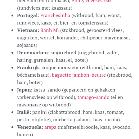
met zalm en roomkaas),
Philly cheesesteak
(rundvlees met kaassaus)
Portugal
:
Franchesinha
(witbrood, ham, worst,
rundvlees, kaas, ei, bier- en tomatensaus)
Vietnam
:
Bánh Mì
(stokbrood, geroosterd vlees,
augurken, wortel, koriander, chilipeper, mayonaise,
sojasaus)
Denemarken
: smørrebrød (roggebrood, zalm,
haring, garnalen, kaas, ei, boter)
Frankrijk
: croque monsieur (witbrood, ham, kaas,
béchamelsaus),
baguette jambon-beurre
(stokbrood,
ham, boter)
Japan
: katsu-sando (gepaneerd en gebakken
varkensvlees op witbrood),
tamago-sando
(ei en
mayonaise op witbrood)
Italië
: panini (ciabattabrood, ham, kaas, tomaat,
pesto, olijfolie), michetta (salami, kaas, rucola)
Venezuela
:
arepa
(maïsmeelbroodje, kaas, avocado,
bonen)