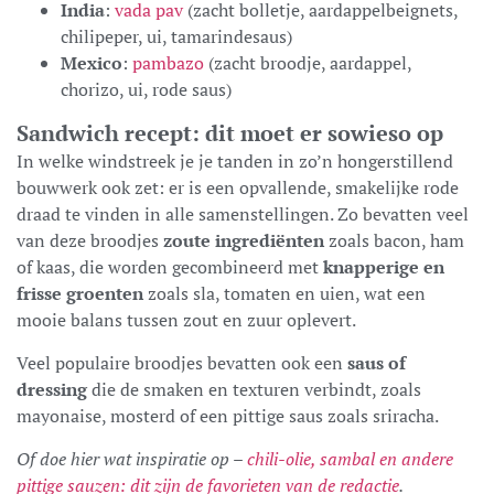
India
:
vada pav
(zacht bolletje, aardappelbeignets,
chilipeper, ui, tamarindesaus)
Mexico
:
pambazo
(zacht broodje, aardappel,
chorizo, ui, rode saus)
Sandwich recept: dit moet er sowieso op
In welke windstreek je je tanden in zo’n hongerstillend
bouwwerk ook zet: er is een opvallende, smakelijke rode
draad te vinden in alle samenstellingen. Zo bevatten veel
van deze broodjes
zoute ingrediënten
zoals bacon, ham
of kaas, die worden gecombineerd met
knapperige en
frisse groenten
zoals sla, tomaten en uien, wat een
mooie balans tussen zout en zuur oplevert.
Veel populaire broodjes bevatten ook een
saus of
dressing
die de smaken en texturen verbindt, zoals
mayonaise, mosterd of een pittige saus zoals sriracha.
Of doe hier wat inspiratie op –
chili-olie, sambal en andere
pittige sauzen: dit zijn de favorieten van de redactie
.