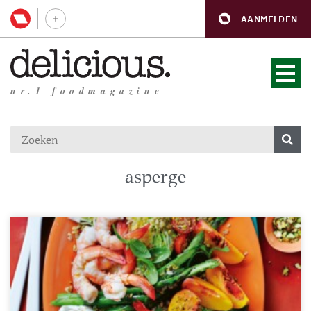
AANMELDEN
nr.1 foodmagazine
asperge