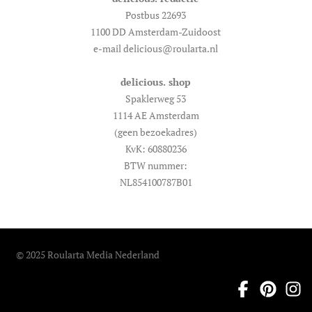
Postbus 22693
1100 DD Amsterdam-Zuidoost
e-mail delicious@roularta.nl
delicious. shop
Spaklerweg 53
1114 AE Amsterdam
(geen bezoekadres)
KvK: 60880236
BTW nummer:
NL854100787B01
© 2025 Roularta Media Nederland