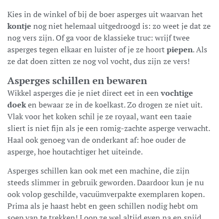
Kies in de winkel of bij de boer asperges uit waarvan het
kontje
nog niet helemaal uitgedroogd is: zo weet je dat ze
nog vers zijn. Of ga voor de klassieke truc: wrijf twee
asperges tegen elkaar en luister of je ze hoort
piepen
. Als
ze dat doen zitten ze nog vol vocht, dus zijn ze vers!
Asperges schillen en bewaren
Wikkel asperges die je niet direct eet in een
vochtige
doek
en bewaar ze in de koelkast. Zo drogen ze niet uit.
Vlak voor het koken schil je ze royaal, want een taaie
sliert is niet fijn als je een romig-zachte asperge verwacht.
Haal ook genoeg van de onderkant af: hoe ouder de
asperge, hoe houtachtiger het uiteinde.
Asperges schillen kan ook met een machine, die zijn
steeds slimmer in gebruik geworden. Daardoor kun je nu
ook volop geschilde, vacuümverpakte exemplaren kopen.
Prima als je haast hebt en geen schillen nodig hebt om
soep van te trekken! Loop ze wel altijd even na en snijd