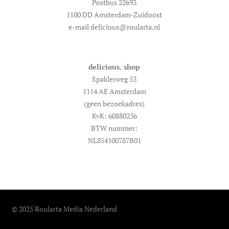
Postbus 22693
1100 DD Amsterdam-Zuidoost
e-mail delicious@roularta.nl
delicious. shop
Spaklerweg 53
1114 AE Amsterdam
(geen bezoekadres)
KvK: 60880236
BTW nummer:
NL854100787B01
© 2025 Roularta Media Nederland