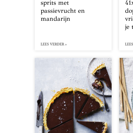
sprits met
41
passievrucht en
do
mandarijn
vr
je 
LEES VERDER »
LEES