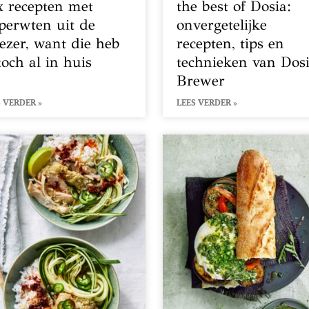
x recepten met
the best of Dosia:
perwten uit de
onvergetelijke
iezer, want die heb
recepten, tips en
toch al in huis
technieken van Dos
Brewer
 VERDER »
LEES VERDER »