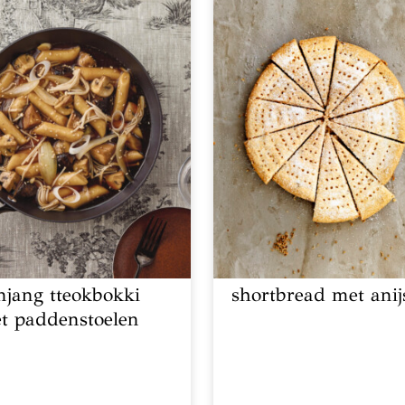
njang tteokbokki
shortbread met anij
t paddenstoelen