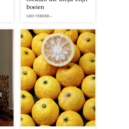
boeien
LEES VERDER »