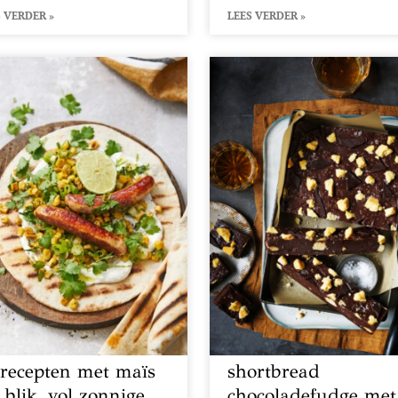
 VERDER »
LEES VERDER »
 recepten met maïs
shortbread
 blik, vol zonnige
chocoladefudge met