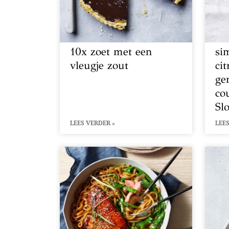
10x zoet met een
si
vleugje zout
ci
ge
co
Sl
LEES VERDER »
LEES