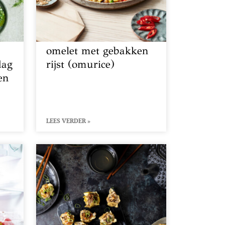
e
omelet met gebakken
dag
rijst (omurice)
en
LEES VERDER »