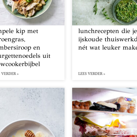
mpele kip met
lunchrecepten die j
troengras,
ijskoude thuiswerk
mbersiroop en
nét wat leuker mak
urgettenoedels uit
owcookerbijbel
 VERDER »
LEES VERDER »