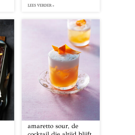
LEES VERDER »
amaretto sour, de
cocktail die altijd blijft