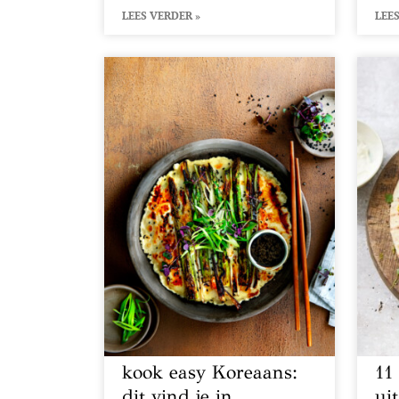
LEES VERDER »
LEES
kook easy Koreaans:
11
dit vind je in
uit