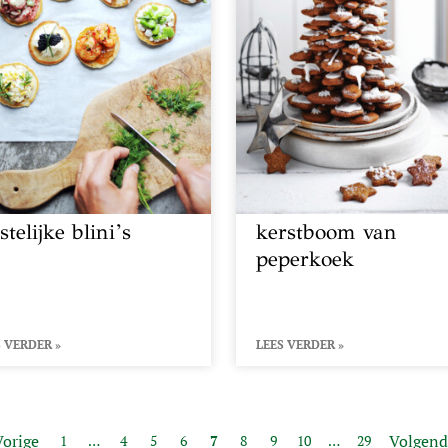
stelijke blini’s
kerstboom van
peperkoek
 VERDER »
LEES VERDER »
Vorige
Volgend
1
…
4
5
6
7
8
9
10
…
29