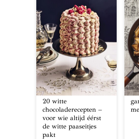
20 witte
ga
chocoladerecepten –
me
voor wie altijd éérst
de witte paaseitjes
pakt