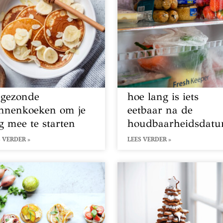
 gezonde
hoe lang is iets
nnenkoeken om je
eetbaar na de
g mee te starten
houdbaarheidsdat
 VERDER »
LEES VERDER »