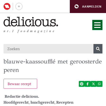
AANMELDEN
nr.1 foodmagazine
blauwe-kaassoufflé met geroosterde
peren
Bewaar recept
Redactie delicious.
Hoofdgerecht
,
lunchgerecht
,
Recepten