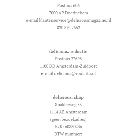
Postbus 606
7000 AP Doetinchem
e-mail klantenservice@deliciousmagazine.nl
020 894 7552
delicious. redactie
Postbus 22693
1100 DD Amsterdam-Zuidoost
e-mail delicious@roularta.nl
delicious. shop
Spaklerweg 53
1114 AE Amsterdam
(geen bezoekadres)
KvK: 60880236
BTW nummer: