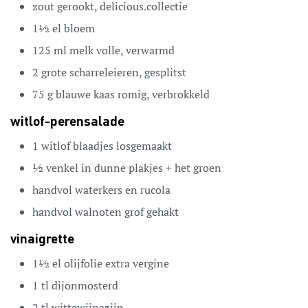
zout
gerookt, delicious.collectie
1½
el
bloem
125
ml
melk
volle, verwarmd
2
grote
scharreleieren,
gesplitst
75
g
blauwe kaas
romig, verbrokkeld
witlof-perensalade
1
witlof
blaadjes losgemaakt
½
venkel
in dunne plakjes + het groen
handvol
waterkers en rucola
handvol
walnoten
grof gehakt
vinaigrette
1½
el
olijfolie
extra vergine
1
tl
dijonmosterd
2
tl
wittewijnazijn