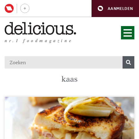
AANMELDEN
nr.1 foodmagazine
kaas