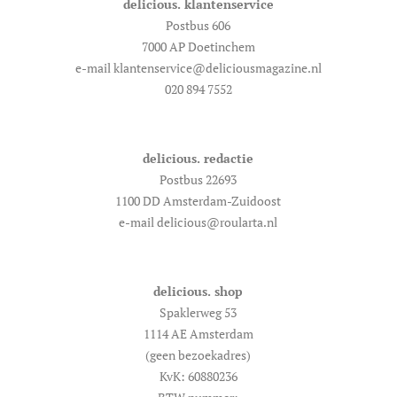
delicious. klantenservice
Postbus 606
7000 AP Doetinchem
e-mail klantenservice@deliciousmagazine.nl
020 894 7552
delicious. redactie
Postbus 22693
1100 DD Amsterdam-Zuidoost
e-mail delicious@roularta.nl
delicious. shop
Spaklerweg 53
1114 AE Amsterdam
(geen bezoekadres)
KvK: 60880236