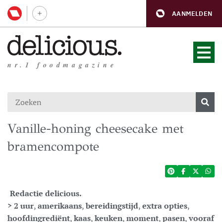
AANMELDEN
nr.1 foodmagazine
Vanille-honing cheesecake met
bramencompote
Redactie delicious.
> 2 uur
,
amerikaans
,
bereidingstijd
,
extra opties
,
hoofdingrediënt
,
kaas
,
keuken
,
moment
,
pasen
,
vooraf