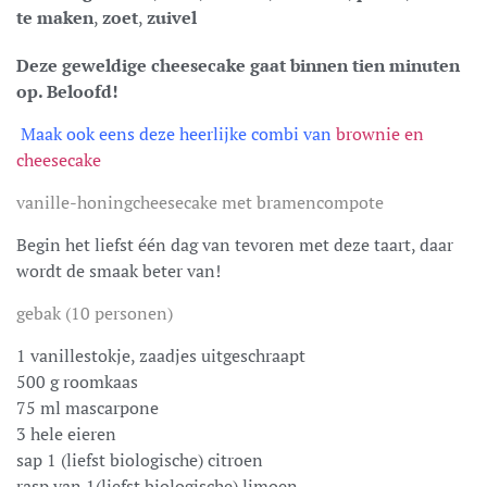
te maken
,
zoet
,
zuivel
Deze geweldige cheesecake gaat binnen tien minuten
op. Beloofd!
Maak ook eens deze heerlijke combi van
brownie en
cheesecake
vanille-honingcheesecake met bramencompote
Begin het liefst één dag van tevoren met deze taart, daar
wordt de smaak beter van!
gebak (10 personen)
1 vanillestokje, zaadjes uitgeschraapt
500 g roomkaas
75 ml mascarpone
3 hele eieren
sap 1 (liefst biologische) citroen
rasp van 1(liefst biologische) limoen