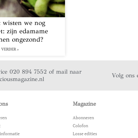
t wisten we nog
et: zijn edamame
nen ongezond?
 VERDER »
vice 020 894 7552 of mail naar
Volg ons 
iciousmagazine.nl
ons
Magazine
eren
Abonneren
t
Colofon
informatie
Losse edities