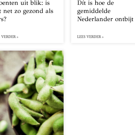
oenten uit blik: is
Dít is hoe de
t net zo gezond als
gemiddelde
rs?
Nederlander ontbijt
 VERDER »
LEES VERDER »