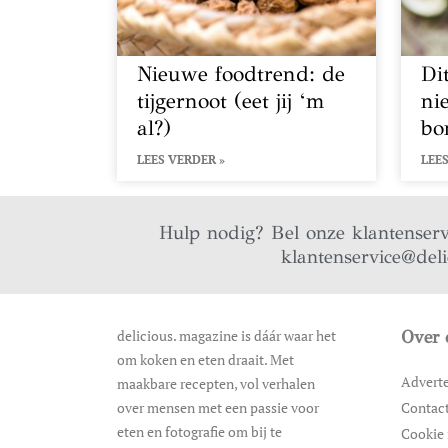
Nieuwe foodtrend: de
Di
tijgernoot (eet jij ‘m
ni
al?)
bo
LEES VERDER »
LEES
Hulp nodig? Bel onze klantenser
klantenservice@del
delicious. magazine is dáár waar het
Over 
om koken en eten draait. Met
Advert
maakbare recepten, vol verhalen
over mensen met een passie voor
Contac
eten en fotografie om bij te
Cookie 