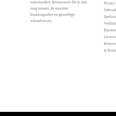
watertanden. Restaurants die je niet
Privacy
mag missen, de mooiste
Gebrui
keukenspullen en geweldige
Spelvo
wijnadviezen.
Verklar
Klanten
Leveri
Retour
© Roula