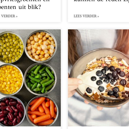
oenten uit blik?
 VERDER »
LEES VERDER »