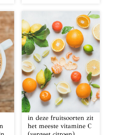
in deze fruitsoorten zit
en
het meeste vitamine C
jn
(vergeet citroen)