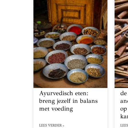
Ayurvedisch eten:
de
breng jezelf in balans
and
met voeding
op 
ka
LEES VERDER »
LEES