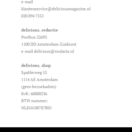
e-mail
klantenservice@deliciousmagazine.nl
020 894 7552
delicious. redactie
Postbus 22693
1100 DD Amsterdam-Zuidoost
e-mail delicious@roularta.nl
delicious. shop
Spaklerweg 53
1114 AE Amsterdam
(geen bezoekadres)
KvK: 60880236
BTW nummer:
NL854100787B01