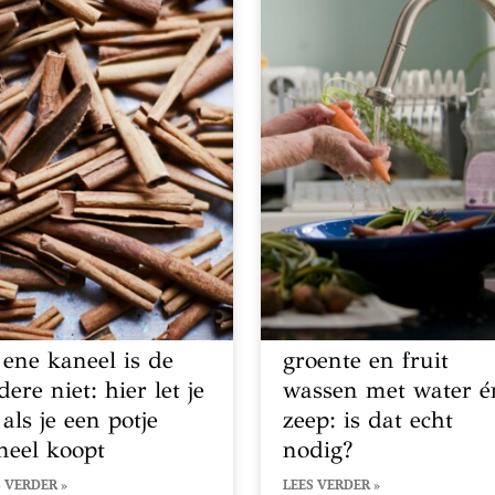
 ene kaneel is de
groente en fruit
ere niet: hier let je
wassen met water é
als je een potje
zeep: is dat echt
neel koopt
nodig?
 VERDER »
LEES VERDER »