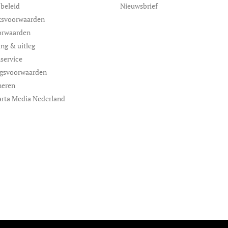
 beleid
Nieuwsbrief
ksvoorwaarden
orwaarden
ing & uitleg
service
ngsvoorwaarden
neren
rta Media Nederland