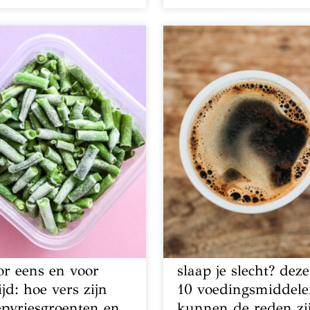
or eens en voor
slaap je slecht? deze
ijd: hoe vers zijn
10 voedingsmiddel
epvriesgroenten en
kunnen de reden zi