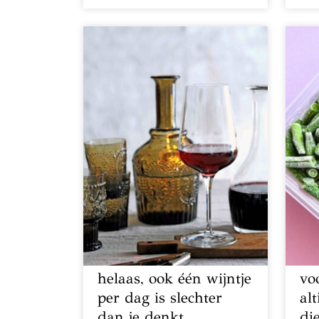
helaas, ook één wijntje
vo
per dag is slechter
alt
dan je denkt
di