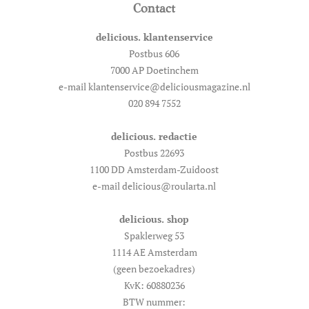
Contact
delicious. klantenservice
Postbus 606
7000 AP Doetinchem
e-mail klantenservice@deliciousmagazine.nl
020 894 7552
delicious. redactie
Postbus 22693
1100 DD Amsterdam-Zuidoost
e-mail delicious@roularta.nl
delicious. shop
Spaklerweg 53
1114 AE Amsterdam
(geen bezoekadres)
KvK: 60880236
BTW nummer: