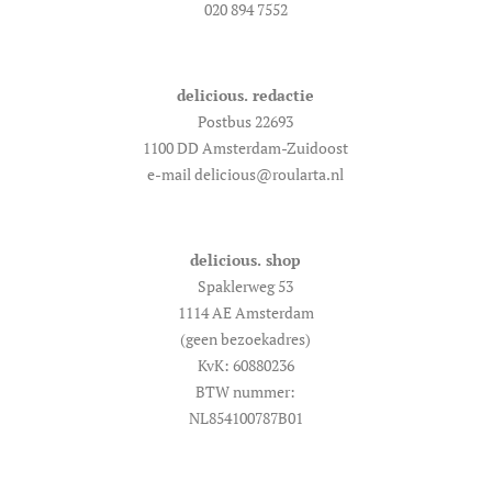
020 894 7552
delicious. redactie
Postbus 22693
1100 DD Amsterdam-Zuidoost
e-mail delicious@roularta.nl
delicious. shop
Spaklerweg 53
1114 AE Amsterdam
(geen bezoekadres)
KvK: 60880236
BTW nummer:
NL854100787B01