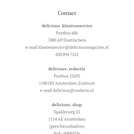
Contact
delicious. klantenservice
Postbus 606
7000 AP Doetinchem
e-mail klantenservice@deliciousmagazine.nl
020 894 7552
delicious. redactie
Postbus 22693
1100 DD Amsterdam-Zuidoost
e-mail delicious@roularta.nl
delicious. shop
Spaklerweg 53
1114 AE Amsterdam
(geen bezoekadres)
KvK: 60880236