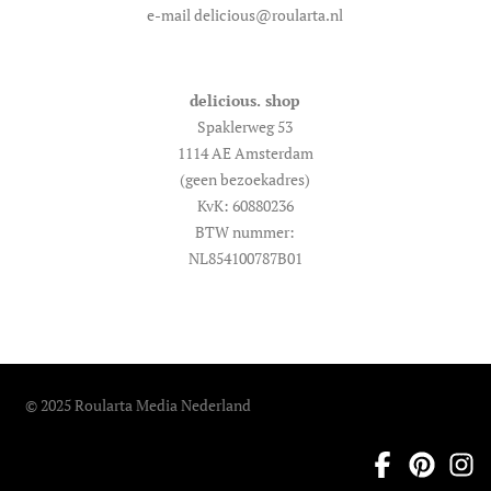
e-mail delicious@roularta.nl
delicious. shop
Spaklerweg 53
1114 AE Amsterdam
(geen bezoekadres)
KvK: 60880236
BTW nummer:
NL854100787B01
© 2025 Roularta Media Nederland