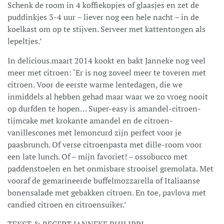
Schenk de room in 4 koffiekopjes of glaasjes en zet de
puddinkjes 3-4 uur – liever nog een hele nacht – in de
koelkast om op te stijven. Serveer met kattentongen als
lepeltjes.’
In delicious.maart 2014 kookt en bakt Janneke nog veel
meer met citroen: ‘Er is nog zoveel meer te toveren met
citroen. Voor de eerste warme lentedagen, die we
inmiddels al hebben gehad maar waar we zo vroeg nooit
op durfden te hopen… Super-easy is amandel-citroen-
tijmcake met krokante amandel en de citroen-
vanillescones met lemoncurd zijn perfect voor je
paasbrunch. Of verse citroenpasta met dille-room voor
een late lunch. Of – mijn favoriet! – ossobucco met
paddenstoelen en het onmisbare strooisel gremolata. Met
vooraf de gemarineerde buffelmozzarella of Italiaanse
bonensalade met gebakken citroen. En toe, pavlova met
candied citroen en citroensuiker.’
TEKST & RECEPT JANNEKE PHILIPPI