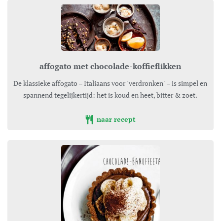
affogato met chocolade-koffieflikken
De klassieke affogato – Italiaans voor "verdronken" – is simpel en
spannend tegelijkertijd: het is koud en heet, bitter & zoet.
naar recept