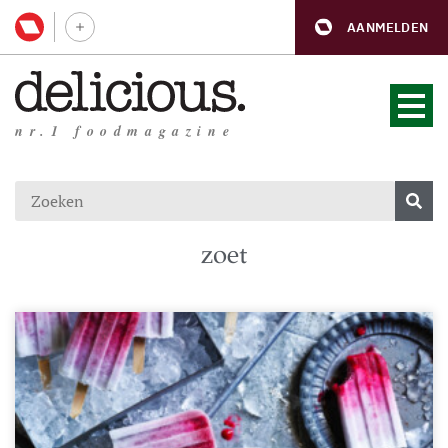
AANMELDEN
nr.1 foodmagazine
zoet