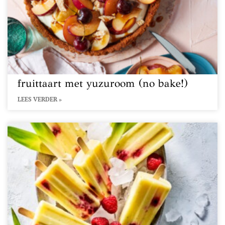
fruittaart met yuzuroom (no bake!)
LEES VERDER »