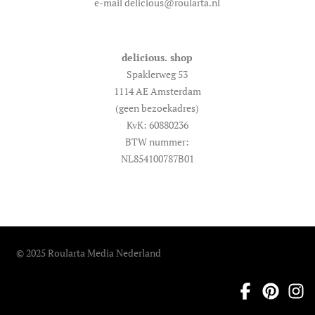
e-mail delicious@roularta.nl
delicious. shop
Spaklerweg 53
1114 AE Amsterdam
(geen bezoekadres)
KvK: 60880236
BTW nummer:
NL854100787B01
© 2025 Roularta Media Nederland