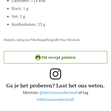
Calorieën:
114
kcal
Eiwit:
1
g
Vet:
2
g
Koolhydraten:
23
g
Recepten, styling Les Filles RougesFotografie Wout Hendrickx
Dit recept printen
Ga je het proberen? Laat het ons weten.
Mention
@deliciousnederland
of tag
#deliciousnederland
!