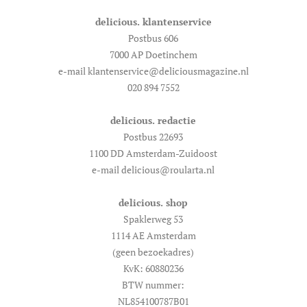
delicious. klantenservice
Postbus 606
7000 AP Doetinchem
e-mail klantenservice@deliciousmagazine.nl
020 894 7552
delicious. redactie
Postbus 22693
1100 DD Amsterdam-Zuidoost
e-mail delicious@roularta.nl
delicious. shop
Spaklerweg 53
1114 AE Amsterdam
(geen bezoekadres)
KvK: 60880236
BTW nummer:
NL854100787B01