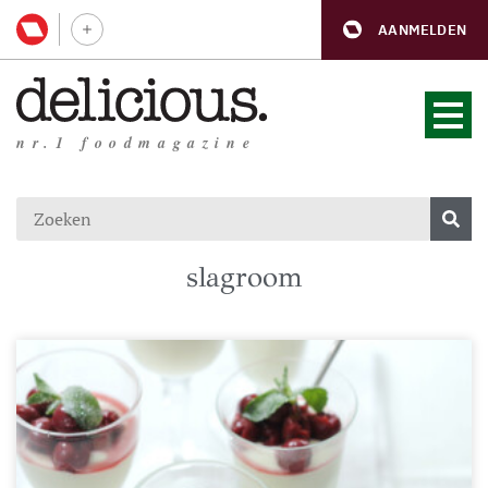
AANMELDEN
nr.1 foodmagazine
slagroom