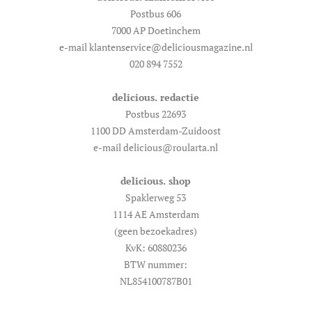
Postbus 606
7000 AP Doetinchem
e-mail klantenservice@deliciousmagazine.nl
020 894 7552
delicious. redactie
Postbus 22693
1100 DD Amsterdam-Zuidoost
e-mail delicious@roularta.nl
delicious. shop
Spaklerweg 53
1114 AE Amsterdam
(geen bezoekadres)
KvK: 60880236
BTW nummer:
NL854100787B01