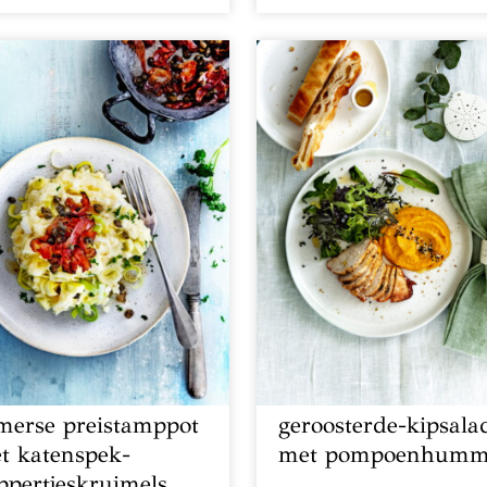
merse preistamppot
geroosterde-kipsala
t katenspek-
met pompoenhumm
ppertjeskruimels