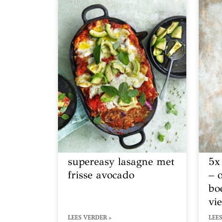
supereasy lasagne met
5x
frisse avocado
– 
bo
vi
LEES VERDER »
LEES