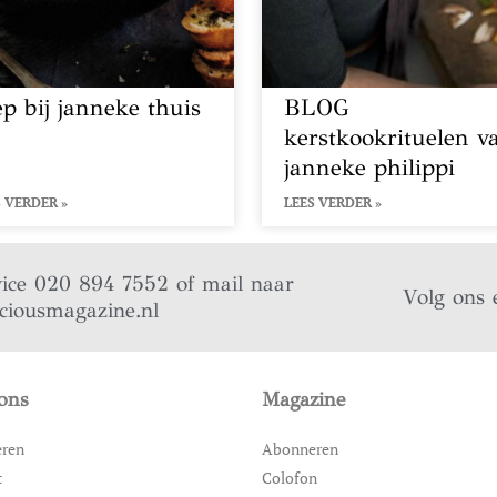
ep bij janneke thuis
BLOG
kerstkookrituelen v
janneke philippi
 VERDER »
LEES VERDER »
vice 020 894 7552 of mail naar
Volg ons 
iciousmagazine.nl
ons
Magazine
eren
Abonneren
t
Colofon