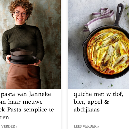
 pasta van Janneke
quiche met witlof,
om haar nieuwe
bier, appel &
ek Pasta semplice te
abdijkaas
eren
 VERDER »
LEES VERDER »