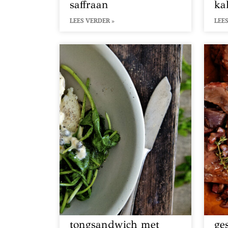
saffraan
ka
LEES VERDER »
LEES
tongsandwich met
ge