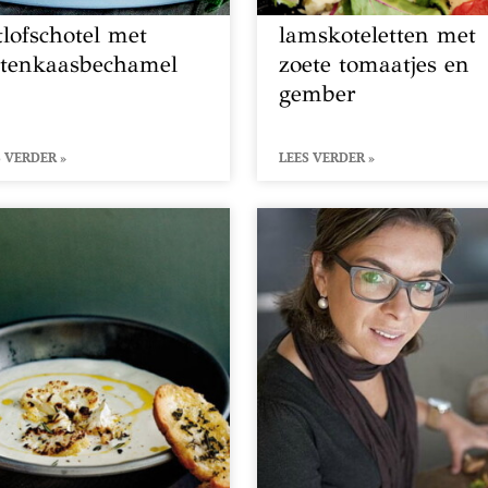
tlofschotel met
lamskoteletten met
itenkaasbechamel
zoete tomaatjes en
gember
 VERDER »
LEES VERDER »