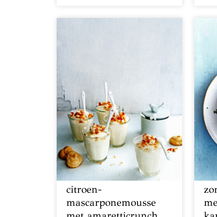
citroen-
zo
mascarponemousse
me
met amaretticrunch
ka