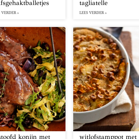
lfsgehaktballetjes
tagliatelle
 VERDER »
LEES VERDER »
stoofd konijn met
witlofstamppot met