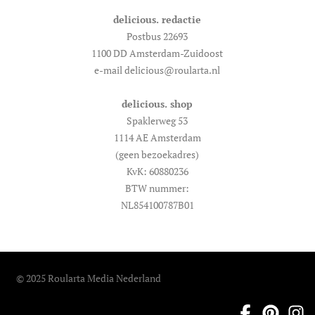
delicious. redactie
Postbus 22693
1100 DD Amsterdam-Zuidoost
e-mail delicious@roularta.nl
delicious. shop
Spaklerweg 53
1114 AE Amsterdam
(geen bezoekadres)
KvK: 60880236
BTW nummer:
NL854100787B01
© 2025 Roularta Media Nederland