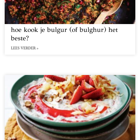
hoe kook je bulgur (of bulghur) het
beste?
LEES VERDER »