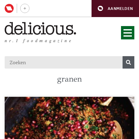
AANMELDEN
nr.1 foodmagazine
granen