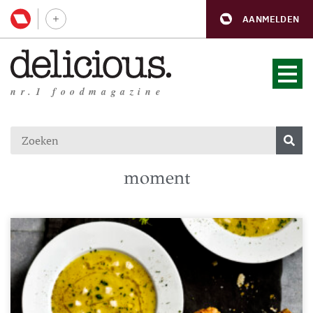
AANMELDEN
nr.1 foodmagazine
moment