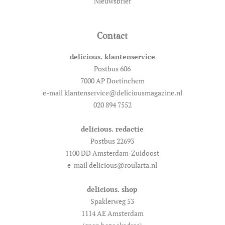
Nieuwsbrief
Contact
delicious. klantenservice
Postbus 606
7000 AP Doetinchem
e-mail klantenservice@deliciousmagazine.nl
020 894 7552
delicious. redactie
Postbus 22693
1100 DD Amsterdam-Zuidoost
e-mail delicious@roularta.nl
delicious. shop
Spaklerweg 53
1114 AE Amsterdam