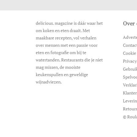
delicious. magazine is dáár waar het
Over 
om koken en eten draait. Met
Advert
maakbare recepten, vol verhalen
over mensen met een passie voor
Contac
eten en fotografie om bij te
Cookie 
watertanden. Restaurants die je niet
Privacy
mag missen, de mooiste
Gebrui
keukenspullen en geweldige
Spelvo
wijnadviezen.
Verklar
Klanten
Leveri
Retour
© Roul