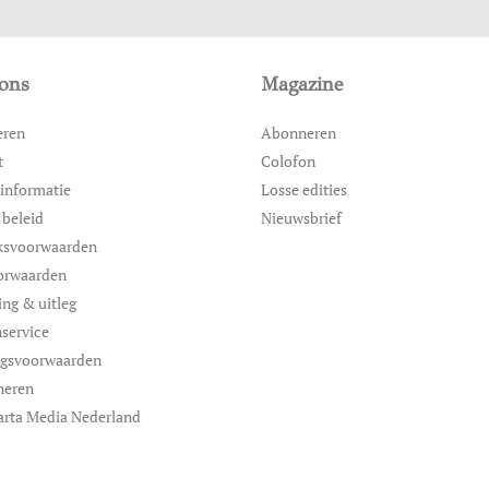
ons
Magazine
eren
Abonneren
t
Colofon
informatie
Losse edities
 beleid
Nieuwsbrief
ksvoorwaarden
orwaarden
ing & uitleg
service
ngsvoorwaarden
neren
arta Media Nederland