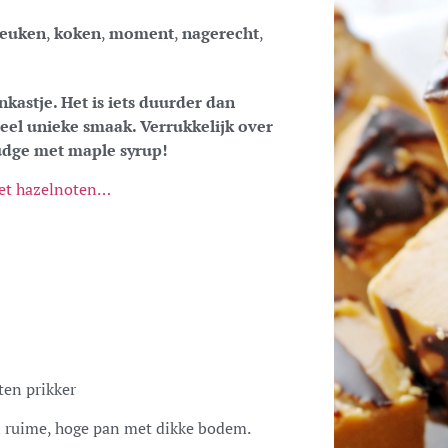
euken
,
koken
,
moment
,
nagerecht
,
kastje. Het is iets duurder dan
eel unieke smaak. Verrukkelijk over
udge met maple syrup!
met hazelnoten…
ten prikker
 ruime, hoge pan met dikke bodem.