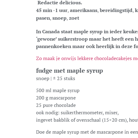
Redactie delicious.
45 min -1 uur
,
amerikaans
,
bereidingstijd
,
k
pasen
,
snoep
,
zoet
In Canada staat maple syrup in ieder keuken
‘gewone’ suikerstroop maar het heeft een h
pannenkoeken maar ook heerlijk in deze f
Zo maak je onwijs lekkere chocoladecakejes 
fudge met maple syrup
snoep | ± 25 stuks
500 ml maple syrup
200 g mascarpone
25 pure chocolade
ook nodig: suikerthermometer, mixer,
ingevet bakblik of ovenschaal (15×20 cm), hou
Doe de maple syrup met de mascarpone in een