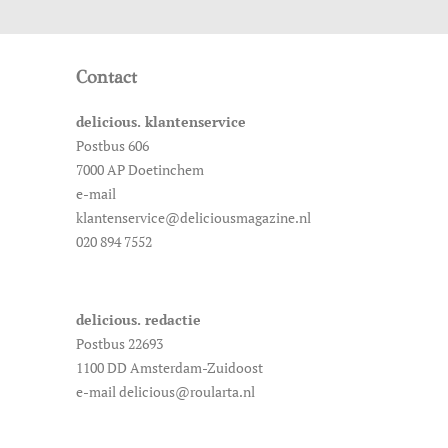
Contact
delicious. klantenservice
Postbus 606
7000 AP Doetinchem
e-mail
klantenservice@deliciousmagazine.nl
020 894 7552
delicious. redactie
Postbus 22693
1100 DD Amsterdam-Zuidoost
e-mail delicious@roularta.nl