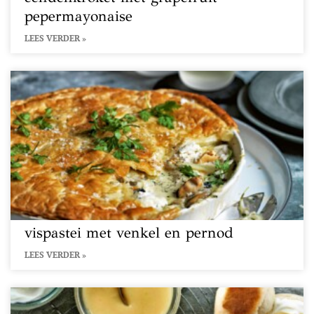
pepermayonaise
LEES VERDER »
vispastei met venkel en pernod
LEES VERDER »