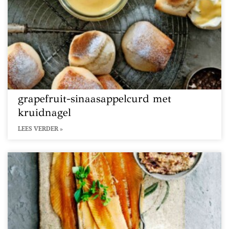
grapefruit-sinaasappelcurd met
kruidnagel
LEES VERDER »