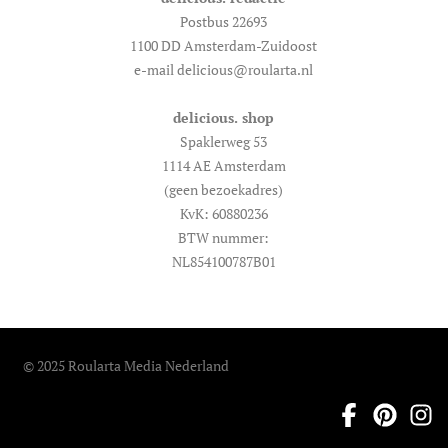
Postbus 22693
1100 DD Amsterdam-Zuidoost
e-mail delicious@roularta.nl
delicious. shop
Spaklerweg 53
1114 AE Amsterdam
(geen bezoekadres)
KvK: 60880236
BTW nummer:
NL854100787B01
© 2025 Roularta Media Nederland