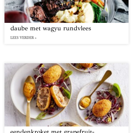
daube met wagyu rundvlees
LEES VERDER »
eendenkroket met grapefruit-