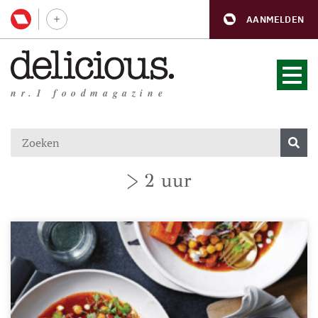
AANMELDEN
nr.1 foodmagazine
> 2 uur