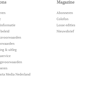
ons
Magazine
eren
Abonneren
t
Colofon
informatie
Losse edities
 beleid
Nieuwsbrief
ksvoorwaarden
orwaarden
ing & uitleg
service
ngsvoorwaarden
neren
arta Media Nederland