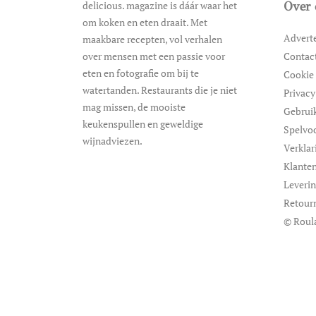
delicious. magazine is dáár waar het
Over 
om koken en eten draait. Met
Advert
maakbare recepten, vol verhalen
over mensen met een passie voor
Contac
eten en fotografie om bij te
Cookie 
watertanden. Restaurants die je niet
Privacy
mag missen, de mooiste
Gebrui
keukenspullen en geweldige
Spelvo
wijnadviezen.
Verklar
Klanten
Leveri
Retour
© Roul