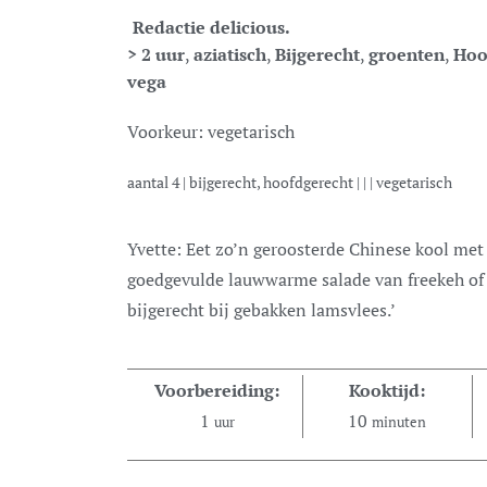
Redactie delicious.
> 2 uur
,
aziatisch
,
Bijgerecht
,
groenten
,
Hoo
vega
Voorkeur:
vegetarisch
aantal
4
|
bijgerecht, hoofdgerecht
| | |
vegetarisch
Yvette: Eet zo’n geroosterde Chinese kool met z’n tweetjes als hoofdgerecht met een
goedgevulde lauwwarme salade van freekeh of b
bijgerecht bij gebakken lamsvlees.’
Voorbereiding:
Kooktijd:
1
10
uur
minuten