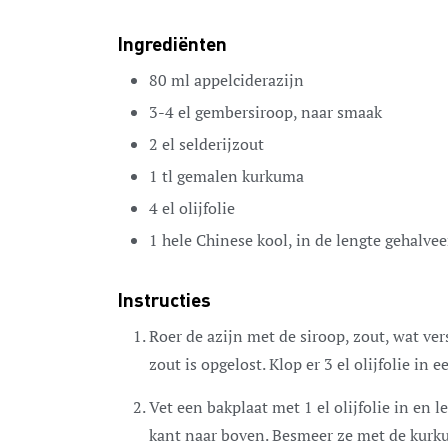
Ingrediënten
80
ml
appelciderazijn
3-4
el
gembersiroop,
naar smaak
2
el
selderijzout
1
tl
gemalen kurkuma
4
el
olijfolie
1
hele Chinese kool,
in de lengte gehalvee
Instructies
Roer de azijn met de siroop, zout, wat v
zout is opgelost. Klop er 3 el olijfolie in
Vet een bakplaat met 1 el olijfolie in en 
kant naar boven. Besmeer ze met de kurku