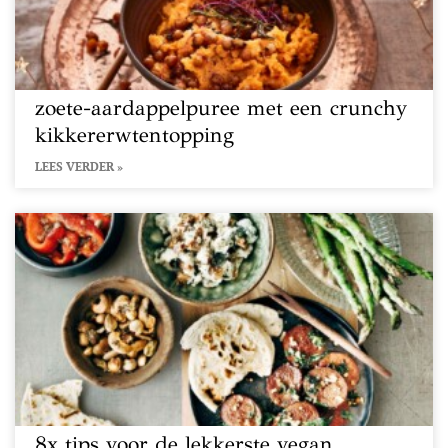
zoete-aardappelpuree met een crunchy
kikkererwtentopping
LEES VERDER »
8x tips voor de lekkerste vegan