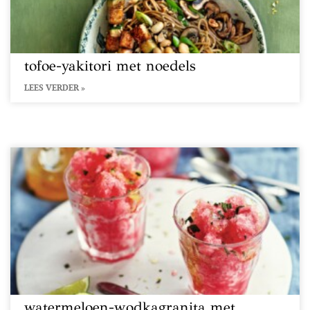
tofoe-yakitori met noedels
LEES VERDER »
watermeloen-wodkagranita met