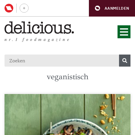
AANMELDEN
nr.1 foodmagazine
veganistisch