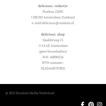
delicious. redactie
Postbus 22693
1100 DD Amsterdam-Zuidoost
e-mail delicious@roularta.nl
delicious. shop
Spaklerweg 53
1114 AE Amsterdam
(geen bezoekadres)
KvK: 60880236
BTW nummer:
NL854100787B01
© 2025 Roularta Media Nederland