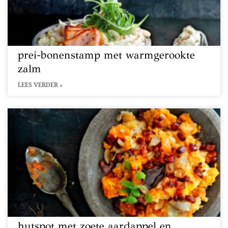
prei-bonenstamp met warmgerookte
zalm
LEES VERDER »
hutspot met zoete aardappel en