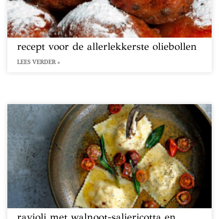
recept voor de allerlekkerste oliebollen
LEES VERDER »
ravioli met walnoot-saliericotta en