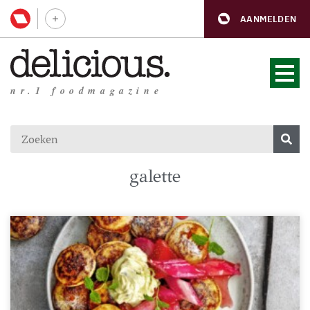
AANMELDEN
nr.1 foodmagazine
galette