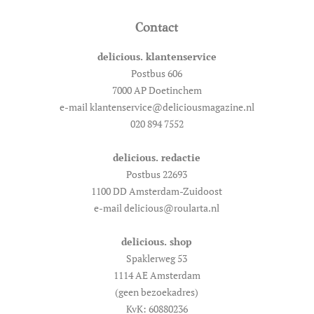
Contact
delicious. klantenservice
Postbus 606
7000 AP Doetinchem
e-mail klantenservice@deliciousmagazine.nl
020 894 7552
delicious. redactie
Postbus 22693
1100 DD Amsterdam-Zuidoost
e-mail delicious@roularta.nl
delicious. shop
Spaklerweg 53
1114 AE Amsterdam
(geen bezoekadres)
KvK: 60880236