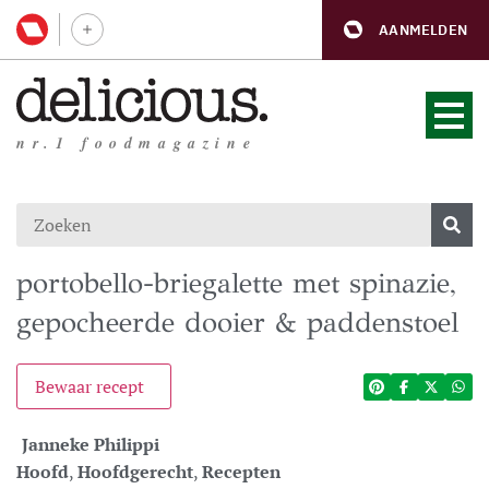
AANMELDEN
nr.1 foodmagazine
portobello-briegalette met spinazie,
gepocheerde dooier & paddenstoel
Bewaar recept
Janneke Philippi
Hoofd
,
Hoofdgerecht
,
Recepten