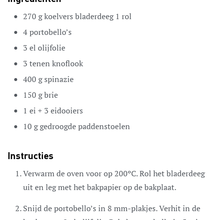
270
g
koelvers bladerdeeg
1 rol
4
portobello’s
3
el
olijfolie
3
tenen
knoflook
400
g
spinazie
150
g
brie
1
ei + 3 eidooiers
10
g
gedroogde paddenstoelen
Instructies
Verwarm de oven voor op 200ºC. Rol het bladerdeeg
uit en leg met het bakpapier op de bakplaat.
Snijd de portobello’s in 8 mm-plakjes. Verhit in de