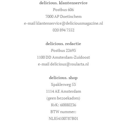
delicious. klantenservice
Postbus 606
7000 AP Doetinchem
e-mail klantenservice@deliciousmagazine.nl
020 894 7552
delicious. redactie
Postbus 22693
1100 DD Amsterdam-Zuidoost
e-mail delicious@roularta.nl
delicious. shop
Spaklerweg 53
1114 AE Amsterdam
(geen bezoekadres)
KvK: 60880236
BTW nummer:
NL854100787B01