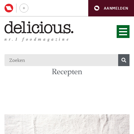
AANMELDEN
nr.1 foodmagazine
Recepten