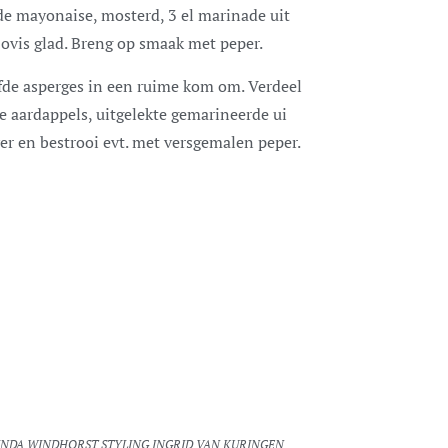
 de mayonaise, mosterd, 3 el marinade uit
jovis glad. Breng op smaak met peper.
fde asperges in een ruime kom om. Verdeel
de aardappels, uitgelekte gemarineerde ui
ver en bestrooi evt. met versgemalen peper.
LINDA WINDHORST STYLING INGRID VAN KURINGEN