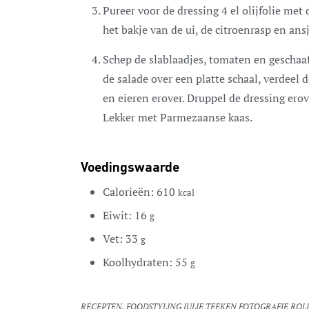
Pureer voor de dressing 4 el olijfolie met
het bakje van de ui, de citroenrasp en ans
Schep de slablaadjes, tomaten en geschaa
de salade over een platte schaal, verdeel 
en eieren erover. Druppel de dressing ero
Lekker met Parmezaanse kaas.
Voedingswaarde
Calorieën:
610
kcal
Eiwit:
16
g
Vet:
33
g
Koolhydraten:
55
g
RECEPTEN, FOODSTYLING JULIE TEEKEN FOTOGRAFIE RO