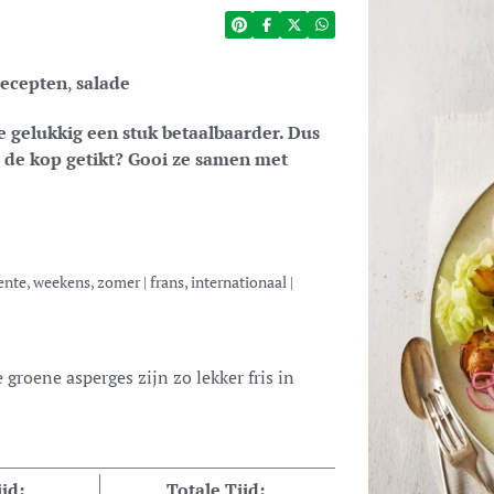
ecepten
,
salade
e gelukkig een stuk betaalbaarder. Dus
p de kop getikt? Gooi ze samen met
ente, weekens, zomer
|
frans, internationaal
|
jd:
Totale Tijd: