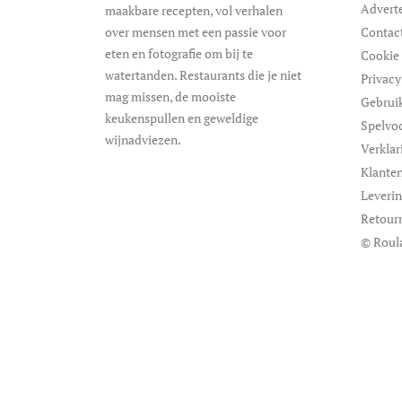
Advert
maakbare recepten, vol verhalen
over mensen met een passie voor
Contac
eten en fotografie om bij te
Cookie 
watertanden. Restaurants die je niet
Privacy
mag missen, de mooiste
Gebrui
keukenspullen en geweldige
Spelvo
wijnadviezen.
Verklar
Klanten
Leveri
Retour
© Roul