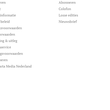
eren
Abonneren
t
Colofon
informatie
Losse edities
 beleid
Nieuwsbrief
ksvoorwaarden
orwaarden
ing & uitleg
service
ngsvoorwaarden
neren
arta Media Nederland