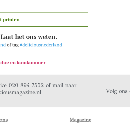
t printen
 Laat het ons weten.
and
of tag
#deliciousnederland
!
t, tofoe en komkommer
vice 020 894 7552 of mail naar
Volg ons 
ciousmagazine.nl
ons
Magazine