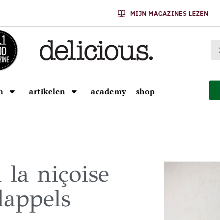
MIJN MAGAZINES LEZEN
n
artikelen
academy
shop
 la niçoise
dappels