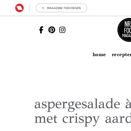
MAGAZINE TOEVOEGEN
home
recepte
aspergesalade à
met crispy aar