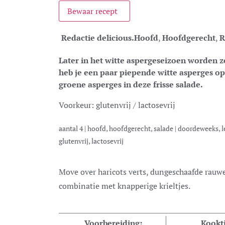
Bewaar recept
Redactie delicious.
Hoofd
,
Hoofdgerecht
,
R
Later in het witte aspergeseizoen worden z
heb je een paar piepende witte asperges o
groene asperges in deze frisse salade.
Voorkeur:
glutenvrij / lactosevrij
aantal
4
|
hoofd, hoofdgerecht, salade
|
doordeweeks, l
glutenvrij, lactosevrij
Move over haricots verts, dungeschaafde rauwe groene asperges zijn zo lekker fris in
combinatie met knapperige krieltjes.
Voorbereiding:
Kookti