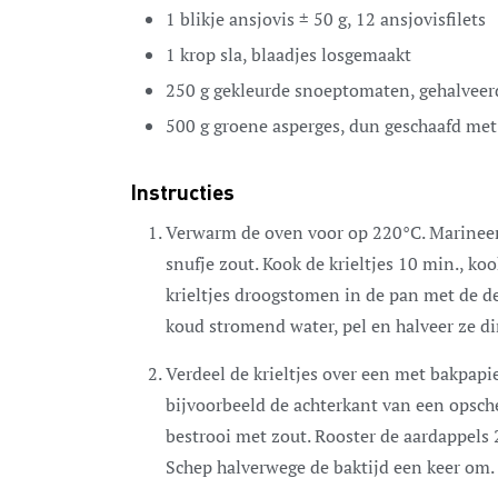
1
blikje ansjovis ± 50 g,
12 ansjovisfilets
1
krop sla,
blaadjes losgemaakt
250
g
gekleurde snoeptomaten,
gehalveer
500
g
groene asperges,
dun geschaafd met
Instructies
Verwarm de oven voor op 220°C. Marineer 
snufje zout. Kook de krieltjes 10 min., koo
krieltjes droogstomen in de pan met de de
koud stromend water, pel en halveer ze di
Verdeel de krieltjes over een met bakpapie
bijvoorbeeld de achterkant van een opsche
bestrooi met zout. Rooster de aardappels
Schep halverwege de baktijd een keer om.