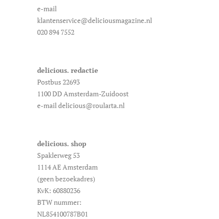
e-mail
klantenservice@deliciousmagazine.nl
020 894 7552
delicious. redactie
Postbus 22693
1100 DD Amsterdam-Zuidoost
e-mail delicious@roularta.nl
delicious. shop
Spaklerweg 53
1114 AE Amsterdam
(geen bezoekadres)
KvK: 60880236
BTW nummer:
NL854100787B01