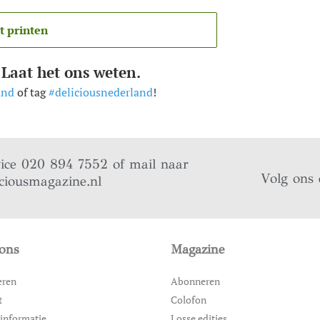
t printen
 Laat het ons weten.
and
of tag
#deliciousnederland
!
vice 020 894 7552 of mail naar
Volg ons 
ciousmagazine.nl
ons
Magazine
eren
Abonneren
t
Colofon
informatie
Losse edities