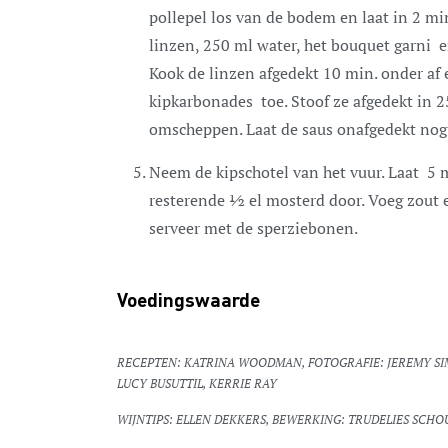
pollepel los van de bodem en laat in 2 mi
linzen, 250 ml water, het bouquet garni e
Kook de linzen afgedekt 10 min. onder af
kipkarbonades toe. Stoof ze afgedekt in 2
omscheppen. Laat de saus onafgedekt nog
Neem de kipschotel van het vuur. Laat 5 m
resterende ½ el mosterd door. Voeg zout en
serveer met de sperziebonen.
Voedingswaarde
RECEPTEN: KATRINA WOODMAN, FOTOGRAFIE: JEREMY SIMONS, STYLING: MICHELLE NOERIANTO, BEREIDING:
LUCY BUSUTTIL, KERRIE RAY
WIJNTIPS: ELLEN DEKKERS, BEWERKING: TRUDELIES SCH