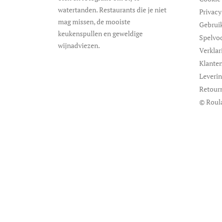
watertanden. Restaurants die je niet
Privacy
mag missen, de mooiste
Gebrui
keukenspullen en geweldige
Spelvo
wijnadviezen.
Verklar
Klanten
Leveri
Retour
© Roul