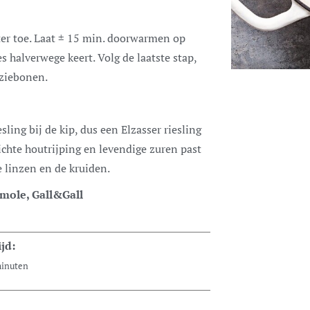
ter toe. Laat ± 15 min. doorwarmen op
s halverwege keert. Volg de laatste stap,
rziebonen.
esling bij de kip, dus een Elzasser riesling
ichte houtrijping en levendige zuren past
e linzen en de kruiden.
émole, Gall&Gall
jd:
inuten