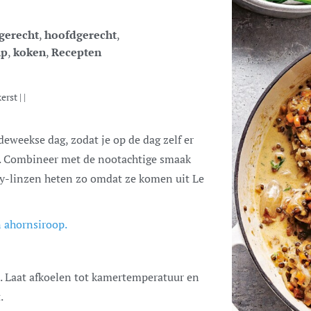
gerecht
,
hoofdgerecht
,
ip
,
koken
,
Recepten
kerst
| |
en. Combineer met de nootachtige smaak
uy-linzen heten zo omdat ze komen uit Le
 ahornsiroop.
p. Laat afkoelen tot kamertemperatuur en
.