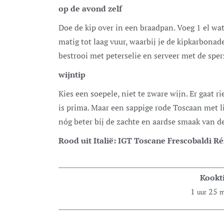
op de avond zelf
Doe de kip over in een braadpan. Voeg 1 el wa
matig tot laag vuur, waarbij je de kipkarbonade
bestrooi met peterselie en serveer met de spe
wijntip
Kies een soepele, niet te zware wijn. Er gaat ri
is prima. Maar een sappige rode Toscaan met l
nóg beter bij de zachte en aardse smaak van d
Rood uit Italië: IGT Toscane Frescobaldi R
Kookti
1
25
uur
m