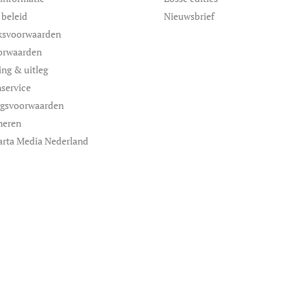
 beleid
Nieuwsbrief
ksvoorwaarden
orwaarden
ing & uitleg
service
ngsvoorwaarden
neren
arta Media Nederland