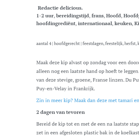
Redactie delicious.
1-2 uur
,
bereidingstijd
,
frans
,
Hoofd
,
Hoofd
hoofdingrediënt
,
internationaal
,
keuken
,
K
aantal
4
|
hoofdgerecht
|
feestdagen, feestelijk, herfst, 
Maak deze kip alvast op zondag voor een doordeweekse dag, zodat je op de dag zelf er
alleen nog een laatste hand op hoeft te legg
van deze stevige, groene, Franse linzen. Du P
Puy-en-Velay in Frankrijk.
Zin in meer kip? Maak dan deze met tamari en
2 dagen van tevoren
Bereid de kip tot en met de een na laatste sta
zet in een afgesloten plastic bak in de koelkast