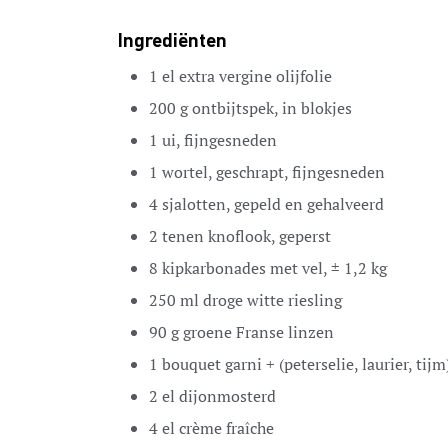
Ingrediënten
1
el
extra vergine olijfolie
200
g
ontbijtspek,
in blokjes
1
ui,
fijngesneden
1
wortel,
geschrapt, fijngesneden
4
sjalotten,
gepeld en gehalveerd
2
tenen
knoflook,
geperst
8
kipkarbonades met vel,
± 1,2 kg
250
ml
droge witte riesling
90
g
groene Franse linzen
1
bouquet garni +
(peterselie, laurier, tijm
2
el
dijonmosterd
4
el
crème fraîche