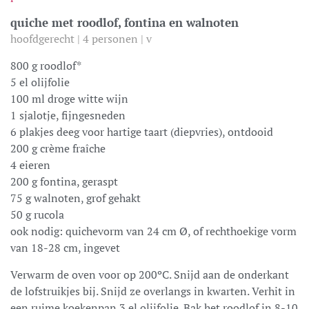
quiche
met roodlof,
fontina
en walnoten
hoofdgerecht | 4 personen | v
800 g
roodlof
*
5 el olijfolie
100 ml droge witte wijn
1 sjalotje, fijngesned
en
6 plakjes deeg voor hartige taart (diepvries), ontdooid
200 g crème fraîche
4 eieren
200 g
fontina
, geraspt
75 g walnoten, grof
gehakt
50 g
rucola
ook nodig: quichevorm van 24 cm
Ø,
of rechthoekige vorm
van 18-28 cm, ingevet
Verwarm de oven voor op 200
ºC. Snijd
aan de onderkant
de
lof
struikjes
bij
.
Snijd ze overlangs in kwarten
. Verhit in
een ruime koekenpan 3 el olijfolie. Bak het
roodlof
in 8-10