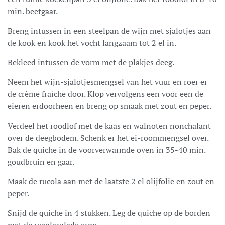
min. beetgaar.
Breng in
tussen in
een steelpan de wijn met sjalotje
s aan
de kook en k
ook
het vocht langzaam
tot 2 el
i
n.
Bekleed intussen
de
vorm met
de plakjes
deeg.
Neem
het
wijn
-sjalotjesmengsel
van het vuur en roer er
de crème fraîche door. Klop vervolgen
s een voor een de
eieren erdoor
heen
en breng op smaak met zout en peper.
Verdeel het
roodlof
met
de kaas en
walnoten
nonchalant
over de d
eegbodem. Schenk er het ei-room
mengsel over.
Bak de quich
e in de voorverwarmde oven in 35-40
min.
goudbruin en gaar.
Maak de
rucola
aan met de laatste 2 el olijfolie en zout en
peper.
Snijd de quiche in 4 stukken. Leg de quiche op de borden
met de
rucolasalade
erop
.