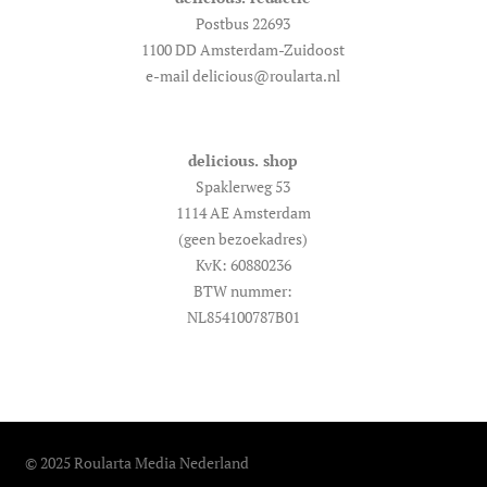
Postbus 22693
1100 DD Amsterdam-Zuidoost
e-mail delicious@roularta.nl
delicious. shop
Spaklerweg 53
1114 AE Amsterdam
(geen bezoekadres)
KvK: 60880236
BTW nummer:
NL854100787B01
© 2025 Roularta Media Nederland