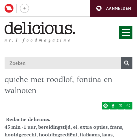
AANMELDEN
nr.1 foodmagazine
quiche met roodlof, fontina en
walnoten
Redactie delicious.
45 min -1 uur
,
bereidingstijd
,
ei
,
extra opties
,
frans
,
hoofdgerecht
,
hoofdingrediënt
,
italiaans
,
kaas
,