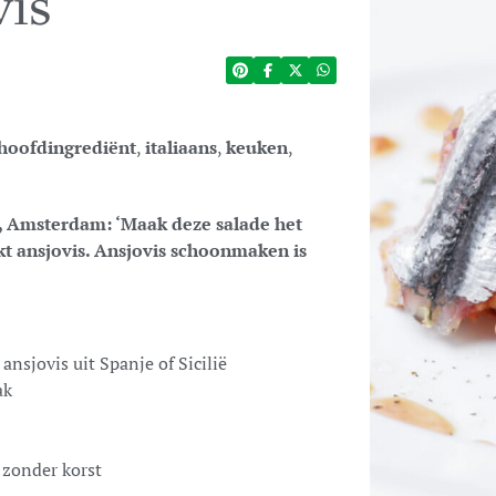
vis
hoofdingrediënt
,
italiaans
,
keuken
,
, Amsterdam: ‘Maak deze salade het
kt ansjovis. Ansjovis schoonmaken is
’
ansjovis uit Spanje of Sicilië
ak
 zonder korst