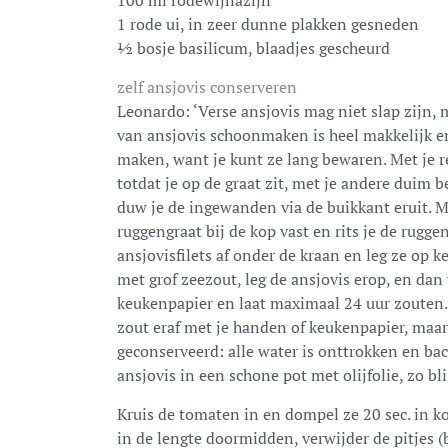
100 ml rodewijnazijn
1 rode ui, in zeer dunne plakken gesneden
½ bosje basilicum, blaadjes gescheurd
zelf ansjovis conserveren
Leonardo: ‘Verse ansjovis mag niet slap zijn, m
van ansjovis schoonmaken is heel makkelijk en 
maken, want je kunt ze lang bewaren. Met je r
totdat je op de graat zit, met je andere duim b
duw je de ingewanden via de buikkant eruit. M
ruggengraat bij de kop vast en rits je de ruggen
ansjovisfilets af onder de kraan en leg ze op 
met grof zeezout, leg de ansjovis erop, en dan
keukenpapier en laat maximaal 24 uur zouten. 
zout eraf met je handen of keukenpapier, maar
geconserveerd: alle water is onttrokken en ba
ansjovis in een schone pot met olijfolie, zo b
Kruis de tomaten in en dompel ze 20 sec. in k
in de lengte doormidden, verwijder de pitjes (