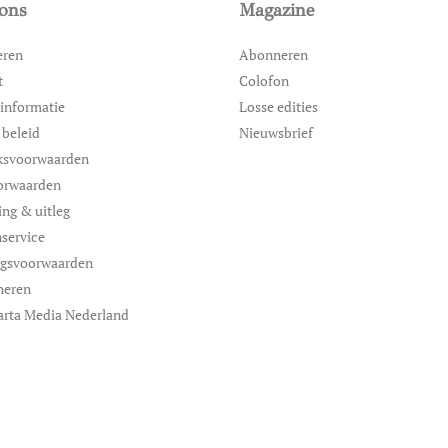
ons
Magazine
eren
Abonneren
t
Colofon
informatie
Losse edities
 beleid
Nieuwsbrief
ksvoorwaarden
orwaarden
ing & uitleg
service
ngsvoorwaarden
neren
arta Media Nederland