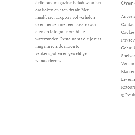
delicious. magazine is dáár waar het
Over 
om koken en eten draait. Met
Advert
maakbare recepten, vol verhalen
over mensen met een passie voor
Contac
eten en fotografie om bij te
Cookie 
watertanden. Restaurants die je niet
Privacy
mag missen, de mooiste
Gebrui
keukenspullen en geweldige
Spelvo
wijnadviezen.
Verklar
Klanten
Leveri
Retour
© Roul