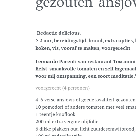
gezouten ansjo
Redactie delicious.
> 2 uur
,
bereidingstijd
,
brood
,
extra opties
,
koken
,
vis
,
vooraf te maken
,
voorgerecht
Leonardo Pacenti van restaurant Toscanini
liefst smaakvolle tomaten en zelf ingemaa
voor mij ontspanning, een soort meditatie.
voorgerecht (4 personen)
4-6 verse ansjovis of goede kwaliteit gezouten 
10 pomodori of andere tomaten met veel sma
1 teentje knoflook
200 ml extra vergine olijfolie
6 dikke plakken oud licht zuurdesemwitbrood,