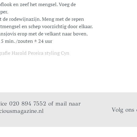
flook en zeef het mengsel. Voeg de
per.
t de rodewijnazijn. Meng met de repen
atmengsel en schep voorzichtig door elkaar.
ansjovis erop met de velkant naar boven.
5 min. /zouten ± 24 uur
rafie Harold Pereira styling Cyn
vice 020 894 7552 of mail naar
Volg ons 
ciousmagazine.nl